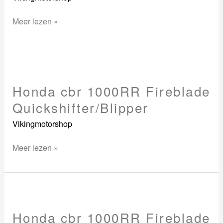
Meer lezen »
Honda
cbr
Honda cbr 1000RR Fireblade
1000RR
Fireblade
Quickshifter/Blipper
Quickshifter/Blipper
Vikingmotorshop
Meer lezen »
Honda
cbr
Honda cbr 1000RR Fireblade
1000RR