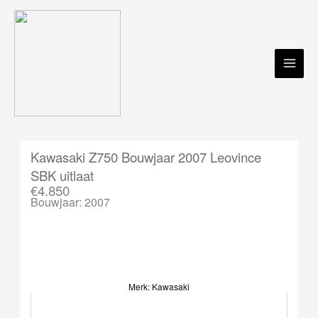
Ga
naar
de
inhoud
Kawasaki Z750 Bouwjaar 2007 Leovince
SBK uitlaat
€4.850
Bouwjaar: 2007
Merk: Kawasaki